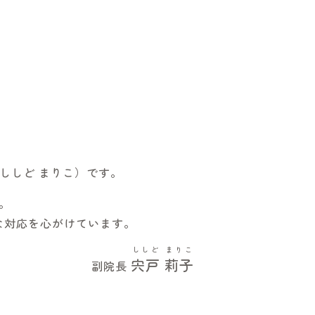
ししど まりこ）です。
。
な対応を心がけています。
ししど
まりこ
宍戸
莉子
副院長