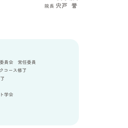
宍戸
誉
院長
委員会 常任委員
ックコース修了
修了
ト学会