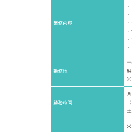
・
・
業務内容
・
・
・
・
〒
勤務地
駐
岩
月
勤務時間
（
土
火