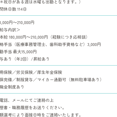
＊祝日がある週は水曜も出勤となります。）
間休日数 114日
0,000円～210,000円
給与内訳＞
本給 180,000円～210,000円（経験につき応相談）
格手当（医療事務管理士、歯科助手資格など）3,000円
勤手当 最大15,000円
与あり（年2回）/昇給あり
用保険／労災保険／厚生年金保険
保完備／制服貸与／マイカー通勤可（無料駐車場あり）
職金制度あり
電話、メールにてご連絡の上
歴書・職務履歴をお送りください。
類選考により面接日時をご連絡いたします。