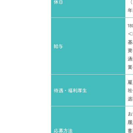
休日
（
年
18
＜
基
給与
資
通
賞
雇
待遇・福利厚生
社
退
お
履
応募方法
書