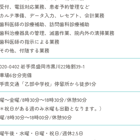
受付、電話対応業務、患者予約管理など
カルテ準備、データ入力、レセプト、会計業務
歯科医師の診療補助、訪問歯科診療補助
歯科治療器具の管理、滅菌作業、院内外の清掃業務
歯科医師の指示による業務
その他、付随する業務
020-0402 岩手県盛岡市黒川22地割39-1
車場6台分完備
手県交通「乙部中学校」停留所から徒歩1分
曜～金曜/8時30分～18時30分/休憩90分
＊祝日がある週のみ水曜も出勤となります。）
曜/8時30分～18時00分/休憩90分
曜午後・水曜・日曜・祝日/週休2.5日