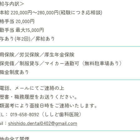
給与内訳＞
本給 220,000円～280,000円(経験につき応相談)
格手当 20,000円
勤手当 最大15,000円
与あり(年2回)／昇給あり
用保険／労災保険／厚生年金保険
保完備／制服貸与／マイカー通勤可（無料駐車場あり）
職金制度あり
電話、メールにてご連絡の上
歴書・職務履歴をお送りください。
類選考により面接日時をご連絡いたします。
EL：
019-658-8092
（ししど歯科医院）
il：
shishido.dental0402@gmail.com
地内全て禁煙