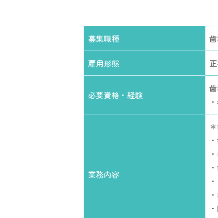
募集職種
歯
雇用形態
正
歯
必要資格・経験
・
＊
・
・
・
業務内容
・
・
・