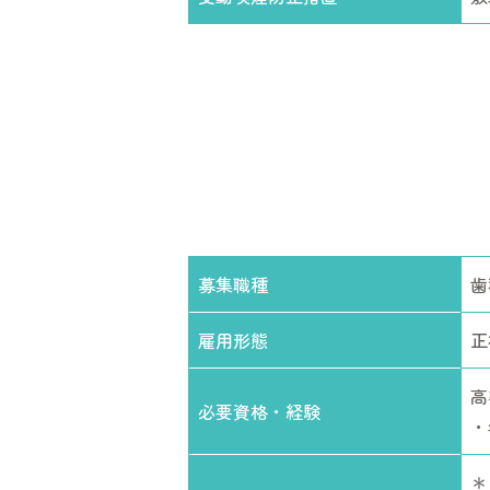
募集職種
歯
雇用形態
正
高
必要資格・経験
・
＊