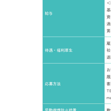
＜
基
給与
資
通
賞
雇
待遇・福利厚生
社
退
お
履
応募方法
書
T
ma
受動喫煙防止措置
敷