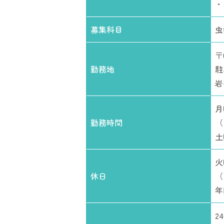
・
募集科目
虫
〒
勤務地
駐
岩
月
勤務時間
（
土
火
休日
（
年
2